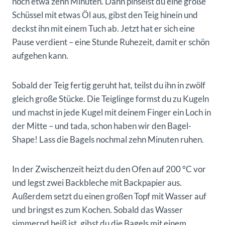
noch etwa zehn Minuten. Dann pinselst du eine große
Schüssel mit etwas Öl aus, gibst den Teig hinein und
deckst ihn mit einem Tuch ab. Jetzt hat er sich eine
Pause verdient – eine Stunde Ruhezeit, damit er schön
aufgehen kann.
Sobald der Teig fertig geruht hat, teilst du ihn in zwölf
gleich große Stücke. Die Teiglinge formst du zu Kugeln
und machst in jede Kugel mit deinem Finger ein Loch in
der Mitte – und tada, schon haben wir den Bagel-
Shape! Lass die Bagels nochmal zehn Minuten ruhen.
In der Zwischenzeit heizt du den Ofen auf 200 °C vor
und legst zwei Backbleche mit Backpapier aus.
Außerdem setzt du einen großen Topf mit Wasser auf
und bringst es zum Kochen. Sobald das Wasser
simmernd heiß ist, gibst du die Bagels mit einem