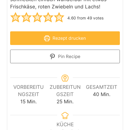
Frischkäse, roten Zwiebeln und Lachs!
4.60
from
49
votes
Rezept drucken
Pin Recipe
VORBEREITU
ZUBEREITUN
GESAMTZEIT
M
NGSZEIT
GSZEIT
40
Min.
M
M
i
15
Min.
25
Min.
i
i
n
n
n
u
u
u
t
KÜCHE