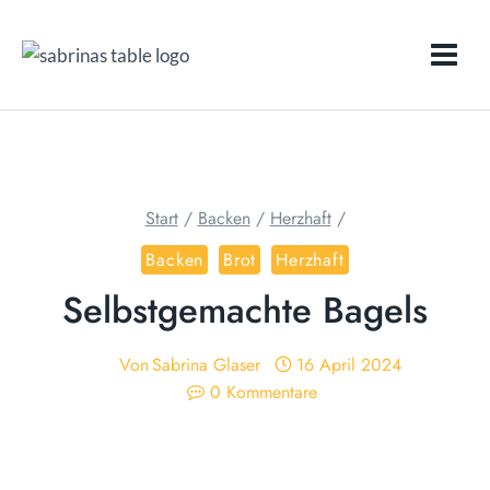
Zum
Inhalt
springen
Start
/
Backen
/
Herzhaft
/
Backen
Brot
Herzhaft
Selbstgemachte Bagels
Von
Sabrina Glaser
16 April 2024
0 Kommentare