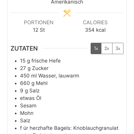
t
t
e
Amerikanisch
e
e
n
n
n
PORTIONEN
CALORIES
12
St
354
kcal
ZUTATEN
1x
2x
3x
15
g
frische Hefe
27
g
Zucker
450
ml
Wasser, lauwarm
660
g
Mehl
9
g
Salz
etwas
Öl
Sesam
Mohn
Salz
f
ür herzhafte Bagels: Knoblauchgranulat